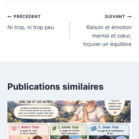
publication :
Navigation
PRÉCÉDENT
SUIVANT
Ni trop, ni trop peu
Raison et émotion
de
mental et cœur,
l’article
trouver un équilibre
Publications similaires